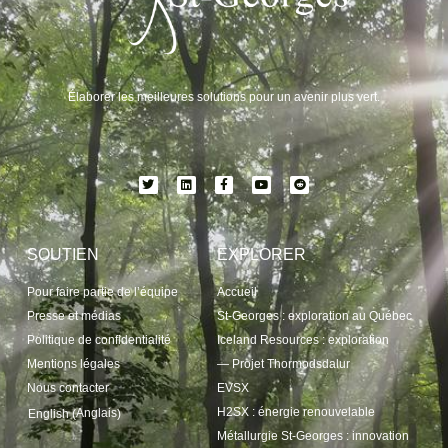
Élaborer les meilleures solutions pour un avenir plus vert.
SOUTIEN
EXPLORER
Pour faire partie de l’équipe
Accueil
Presse et médias
St-Georges : exploration au Québec
Politique de confidentialité
Iceland Resources : exploration
Mentions légales
— Projet Thormodsdalur
Nous contacter
EVSX
H2SX : énergie renouvelable
Anglais
English
(
)
Métallurgie St-Georges : innovation