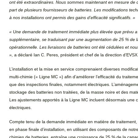
ont été extraordinaires. Nous sommes maintenant en mesure de com
part de plusieurs fournisseurs de batteries. Les modifications tec
à nos installations ont permis des gains d’efficacité significatifs. »
« Une demande de traitement immédiate plus élevée que prévu a entr
supplémentaire, se traduisant par une augmentation de 25 % de la 
opérationnelle. Les livraisons de batteries ont été cédulées et n
»,
a déclaré Ian C. Peres, président et chef de la direction d’EVSX
L’installation et la mise en service comprenaient diverses modifi
multi-chimie (« Ligne MC ») afin d’améliorer l’efficacité du traitem
que des inspections finales, notamment électriques. L’aménagemen
stockage des batteries non traitées, de la masse noire et des matér
Les ajustements apportés à la Ligne MC incluent désormais une ca
électriques.
Compte tenu de la demande immédiate en matière de traitement, un 
en phase finale d’installation, en utilisant des composants de notr
chimies de batteries, entraîne une croissance de 25 % de la capaci