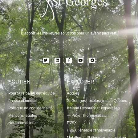
Élaborer les meilleures solutions pour un avenir plus vert.
SOUTIEN
EXPLORER
Pour faire partie de l’équipe
Accueil
Presse et médias
St-Georges : exploration au Québec
Politique de confidentialité
Iceland Resources : exploration
Mentions légales
— Projet Thormodsdalur
Nous contacter
EVSX
H2SX : énergie renouvelable
Métallurgie St-Georges : innovation