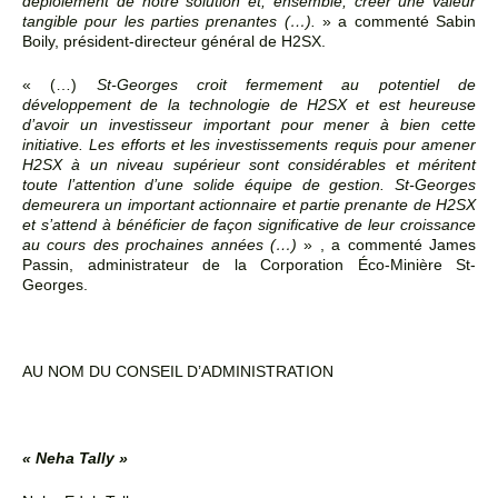
déploiement de notre solution et, ensemble, créer une valeur
tangible pour les parties prenantes (…).
» a commenté Sabin
Boily, président-directeur général de H2SX.
« (…)
St-Georges croit fermement au potentiel de
développement de la technologie de H2SX et est heureuse
d’avoir un investisseur important pour mener à bien cette
initiative. Les efforts et les investissements requis pour amener
H2SX à un niveau supérieur sont considérables et méritent
toute l’attention d’une solide équipe de gestion. St-Georges
demeurera un important actionnaire et partie prenante de H2SX
et s’attend à bénéficier de façon significative de leur croissance
au cours des prochaines années (…)
» , a commenté James
Passin, administrateur
de la Corporation Éco-Minière St-
Georges.
AU NOM DU CONSEIL D’ADMINISTRATION
« Neha Tally »