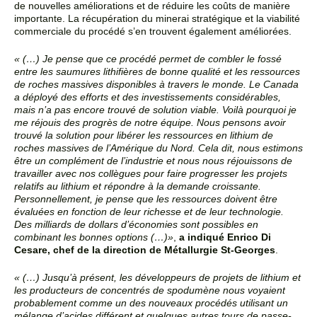
de nouvelles améliorations et de réduire les coûts de manière
importante. La
récupération du minerai stratégique et la viabilité
commerciale du procédé s’en trouvent également
améliorées.
« (…) Je pense que ce procédé permet de combler le fossé
entre les saumures lithifières de bonne qualité
et les ressources
de roches massives disponibles à travers le monde. Le Canada
a déployé des efforts et
des investissements considérables,
mais n’a pas encore trouvé de solution viable. Voilà pourquoi je
me
réjouis des progrès de notre équipe. Nous pensons avoir
trouvé la solution pour libérer les ressources en
lithium de
roches massives de l’Amérique du Nord. Cela dit, nous estimons
être un complément de
l’industrie et nous nous réjouissons de
travailler avec nos collègues pour faire progresser les projets
relatifs au lithium et répondre à la demande croissante.
Personnellement, je pense que les ressources
doivent être
évaluées en fonction de leur richesse et de leur technologie.
Des milliards de dollars
d’économies sont possibles en
combinant les bonnes options (…)»
,
a indiqué Enrico Di
Cesare, chef de
la direction de Métallurgie St-Georges
.
« (…) Jusqu’à présent, les développeurs de projets de lithium et
les producteurs de concentrés de
spodumène nous voyaient
probablement comme un des nouveaux procédés utilisant un
mélange d’acides
différent et quelques autres tours de passe-