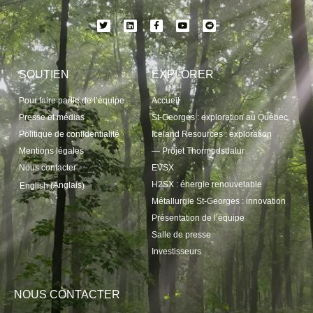
SOUTIEN
EXPLORER
Pour faire partie de l’équipe
Accueil
Presse et médias
St-Georges : exploration au Québec
Politique de confidentialité
Iceland Resources : exploration
Mentions légales
— Projet Thormodsdalur
Nous contacter
EVSX
H2SX : énergie renouvelable
Anglais
English
(
)
Métallurgie St-Georges : innovation
Présentation de l’équipe
Salle de presse
Investisseurs
NOUS CONTACTER