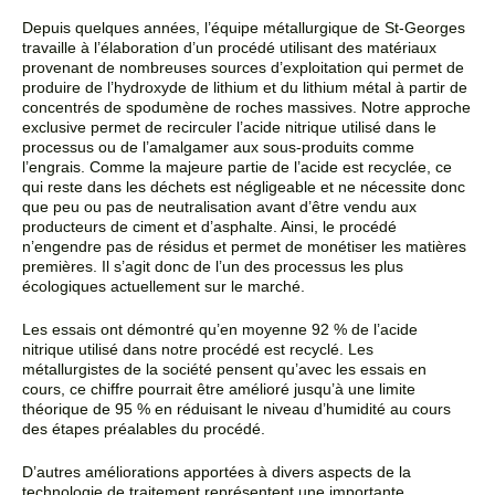
Depuis quelques années, l’équipe métallurgique de St-Georges
travaille à l’élaboration d’un procédé
utilisant des matériaux
provenant de nombreuses sources d’exploitation qui permet de
produire de
l’hydroxyde de lithium et du lithium métal à partir de
concentrés de spodumène de roches massives.
Notre approche
exclusive permet de recirculer l’acide nitrique utilisé dans le
processus ou de l’amalgamer
aux sous-produits comme
l’engrais. Comme la majeure partie de l’acide est recyclée, ce
qui reste dans les
déchets est négligeable et ne nécessite donc
que peu ou pas de neutralisation avant d’être vendu aux
producteurs de ciment et d’asphalte. Ainsi, le procédé
n’engendre pas de résidus et permet de monétiser
les matières
premières. Il s’agit donc de l’un des processus les plus
écologiques actuellement sur le
marché
.
Les essais ont démontré qu’en moyenne 92 % de l’acide
nitrique utilisé dans notre procédé est recyclé.
Les
métallurgistes de la société pensent qu’avec les essais en
cours, ce chiffre pourrait être amélioré
jusqu’à une limite
théorique de 95 % en réduisant le niveau d’humidité au cours
des étapes préalables du
procédé.
D’autres améliorations apportées à divers aspects de la
technologie de traitement représentent une
importante